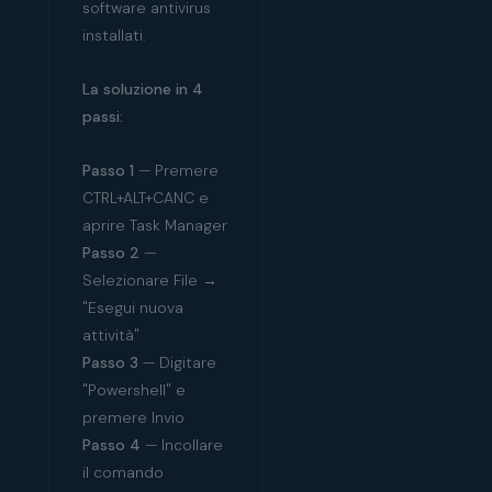
software antivirus
installati.
La soluzione in 4
passi:
Passo 1
— Premere
CTRL+ALT+CANC e
aprire Task Manager
Passo 2
—
Selezionare File →
"Esegui nuova
attività"
Passo 3
— Digitare
"Powershell" e
premere Invio
Passo 4
— Incollare
il comando